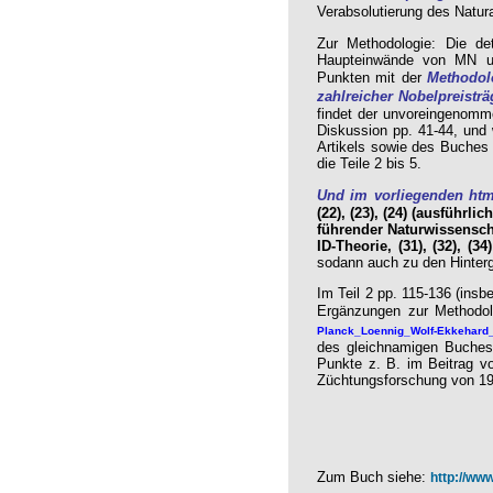
Verabsolutierung des Natur
Zur Methodologie: Die det
Haupteinwände von MN un
Punkten mit der
Methodol
zahlreicher Nobelpreisträ
findet der unvoreingenomme
Diskussion pp. 41-44, und 
Artikels sowie des Buche
die Teile 2 bis 5.
Und im vorliegenden htm
(22), (23), (24) (ausführl
führender Naturwissenschaf
ID-Theorie, (31), (32), (34)
sodann auch zu den Hinterg
Im Teil 2 pp. 115-136 (ins
Ergänzungen zur Methodo
Planck_Loennig_Wolf-Ekkehard
des gleichnamigen Buche
Punkte z. B. im Beitrag vo
Züchtungsforschung von 1991
Zum Buch siehe:
http://ww