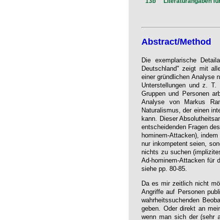
13b
Literaturangaben für
Abstract/Method
Die exemplarische Detai
Deutschland" zeigt mit all
einer gründlichen Analyse n
Unterstellungen und z. T
Gruppen und Personen arb
Analyse von Markus Ramme
Naturalismus, der einen int
kann. Dieser Absolutheitsa
entscheidenden Fragen des 
hominem-Attacken), indem m
nur inkompetent seien, son
nichts zu suchen (implizit
Ad-hominem-Attacken für d
siehe pp. 80-85.
Da es mir zeitlich nicht mö
Angriffe auf Personen publ
wahrheitssuchenden Beobac
geben. Oder direkt an mein
wenn man sich der (sehr au