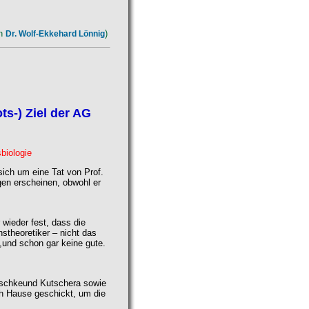
on
)
Dr. Wolf-Ekkehard Lönnig
ts-) Ziel der AG
sbiologie
sich um eine Tat von Prof.
ngen erscheinen, obwohl er
 wieder fest, dass die
nstheoretiker – nicht das
,und schon gar keine gute.
aschkeund Kutschera sowie
ch Hause geschickt, um die