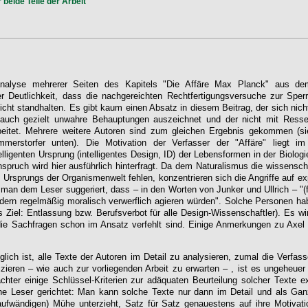
 beide Teile der Arbeit
lanalyse mehrerer Seiten des Kapitels "Die Affäre Max Planck" aus de
er Deutlichkeit, dass die nachgereichten Rechtfertigungsversuche zur Sper
icht standhalten. Es gibt kaum einen Absatz in diesem Beitrag, der sich nic
. auch gezielt unwahre Behauptungen auszeichnet und der nicht mit Ress
eitet. Mehrere weitere Autoren sind zum gleichen Ergebnis gekommen (si
rstorfer unten). Die Motivation der Verfasser der "Affäre" liegt im
elligenten Ursprung (intelligentes Design, ID) der Lebensformen in der Biologi
nspruch wird hier ausführlich hinterfragt. Da dem Naturalismus die wissensc
Ursprungs der Organismenwelt fehlen, konzentrieren sich die Angriffe auf exp
an dem Leser suggeriert, dass – in den Worten von Junker und Ullrich – "(fas
dern regelmäßig moralisch verwerflich agieren würden". Solche Personen habe
es Ziel: Entlassung bzw. Berufsverbot für alle Design-Wissenschaftler). Es w
ie Sachfragen schon im Ansatz verfehlt sind. Einige Anmerkungen zu Axe
glich ist, alle Texte der Autoren im Detail zu analysieren, zumal die Verfa
izieren – wie auch zur vorliegenden Arbeit zu erwarten – , ist es ungeheuer
hter einige Schlüssel-Kriterien zur adäquaten Beurteilung solcher Texte e
e Leser gerichtet: Man kann solche Texte nur dann im Detail und als Ganze
fwändigen) Mühe unterzieht, Satz für Satz genauestens auf ihre Motivatio