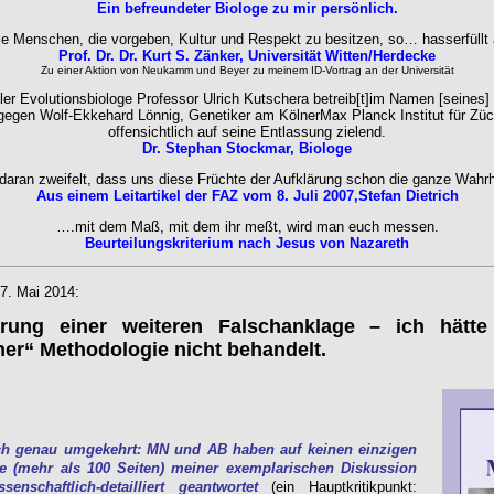
Ein befreundeter Biologe zu mir persönlich.
e Menschen, die vorgeben, Kultur und Respekt zu besitzen, so… hasserfüllt 
Prof. Dr. Dr. Kurt S. Zänker, Universität Witten/Herdecke
Zu einer Aktion von Neukamm und Beyer zu meinem ID-Vortrag an der Universität
r Evolutionsbiologe Professor Ulrich Kutschera betreib[t]im Namen [seines]
egen Wolf-Ekkehard Lönnig, Genetiker am KölnerMax Planck Institut für Züc
offensichtlich auf seine Entlassung zielend.
Dr. Stephan Stockmar, Biologe
 daran zweifelt, dass uns diese Früchte der Aufklärung schon die ganze Wahrhe
Aus einem Leitartikel der FAZ vom 8. Juli 2007,Stefan Dietrich
….mit dem Maß, mit dem ihr meßt, wird man euch messen.
Beurteilungskriterium nach Jesus von Nazareth
7. Mai 2014:
rung einer weiteren Falschanklage – ich hätte
er“ Methodologie nicht behandelt.
sich genau umgekehrt: MN und AB haben auf keinen einzigen
e (mehr als 100 Seiten) meiner exemplarischen Diskussion
enschaftlich-detailliert geantwortet
(ein Hauptkritikpunkt: