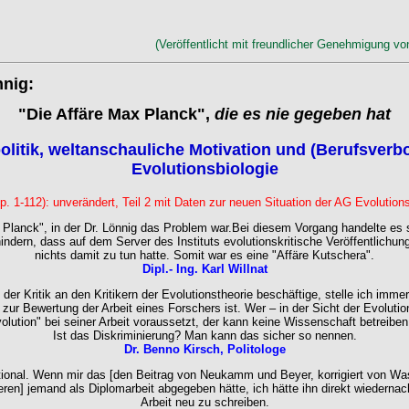
(Veröffentlicht mit freundlicher Genehmigung v
nig:
"Die Affäre Max Planck",
die es nie gegeben hat
litik, weltanschauliche Motivation und (Berufsverbo
Evolutionsbiologie
pp. 1-112): unverändert, Teil 2 mit Daten zur neuen Situation der AG Evolution
Planck", in der Dr. Lönnig das Problem war.Bei diesem Vorgang handelte es 
indern, dass auf dem Server des Instituts evolutionskritische Veröffentlichu
nichts damit zu tun hatte. Somit war es eine "Affäre Kutschera".
Dipl.- Ing. Karl Willnat
der Kritik an den Kritikern der Evolutionstheorie beschäftige, stelle ich immer
ur Bewertung der Arbeit eines Forschers ist. Wer – in der Sicht der Evolutio
olution" bei seiner Arbeit voraussetzt, der kann keine Wissenschaft betreiben
Ist das Diskriminierung? Man kann das sicher so nennen.
Dr. Benno Kirsch, Politologe
tional. Wenn mir das [den Beitrag von Neukamm und Beyer, korrigiert von W
en] jemand als Diplomarbeit abgegeben hätte, ich hätte ihn direkt wiederna
Arbeit neu zu schreiben.