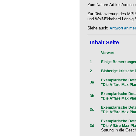
Zum Nature-Artikel Axeing o
Zur Distanzierung des MPIZ
und Wolf-Ekkehard Lönnig
Siehe auch:
Antwort an mei
Inhalt Seite
Vorwort
1
Einige Bemerkunge
2
Bisherige kritische
Exemplarische Detai
3a
"Die Affäre Max Pla
Exemplarische Detai
3b
"Die Affäre Max Pla
Exemplarische Detai
3c
"Die Affäre Max Pla
Exemplarische Detai
3d
"Die Affäre Max Pl
Sprung in die Gesch