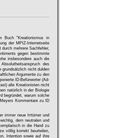
m Buch "Kreationismus in
rung der MPIZ-Internetseite
ht durch mehrere Sachfehler,
entiments gegen bestimmte
ehe insbesondere auch die
 Absolutheitsanspruch des
e grundsätzlich nicht dulden
haftlichen Argumente zu den
onierte ID-Befürworter (Ad-
t) alle Kreationisten nicht
n natürlich in der Biologie
ird begründet, warum solche
l Meyers Kommentare zu ID
sser immer neue Irrtümer und
 wichtig, dem neutralen und
xemplarisch in die Hand zu
 völlig korrekt beurteilen,
n, Intention sowie auf ihre