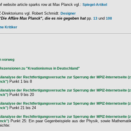
f website article sparks row at Max Planck vgl.:
Spiegel-Artikel
-Direktoriums vgl. Robert Schmidt:
Designer
“Die Affäre Max Planck“, die es nie gegeben hat
pp.
und
13
108
ne Kritiker
n vorweg
 Rezensionen zu "Kreationismus in Deutschland"
lanalyse der Rechtfertigungsversuche zur Sperrung der MPIZ-Internetseite (z
Punkt 1 bis 8
nck")
lanalyse der Rechtfertigungsversuche zur Sperrung der MPIZ-Internetseite (z
Punkt 9 bis 20
nck")
lanalyse der Rechtfertigungsversuche zur Sperrung der MPIZ-Internetseite (z
Punkt 21 bis 24
nck")
lanalyse der Rechtfertigungsversuche zur Sperrung der MPIZ-Internetseite (z
Punkt 25: Ein paar Gegenbeispiele aus der Physik, sowie Mathematik
anck")
ichte: