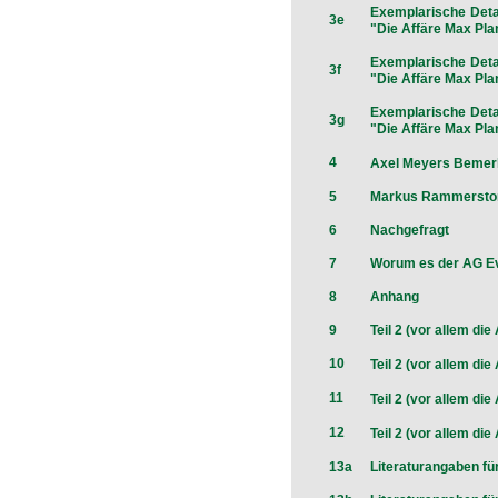
Exemplarische Detai
3e
"Die Affäre Max Pla
Exemplarische Detai
3f
"Die Affäre Max Pla
Exemplarische Detai
3g
"Die Affäre Max Pla
4
Axel Meyers Bemerk
5
Markus Rammerstorfe
6
Nachgefragt
7
Worum es der AG Ev
8
Anhang
9
Teil 2 (vor allem di
10
Teil 2 (vor allem di
11
Teil 2 (vor allem di
12
Teil 2 (vor allem di
13a
Literaturangaben für