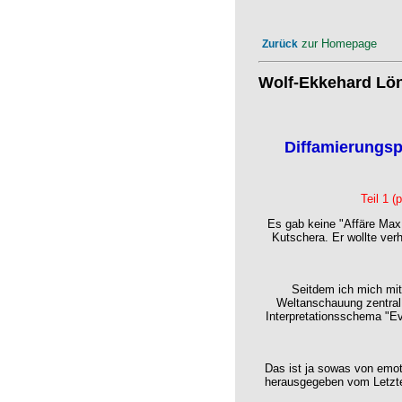
zur Homepage
Zurück
Wolf-Ekkehard Lön
Diffamierungspo
Teil 1 (
Es gab keine "Affäre Max 
Kutschera. Er wollte verh
Seitdem ich mich mit 
Weltanschauung zentral z
Interpretationsschema "Ev
Das ist ja sowas von emo
herausgegeben vom Letzter