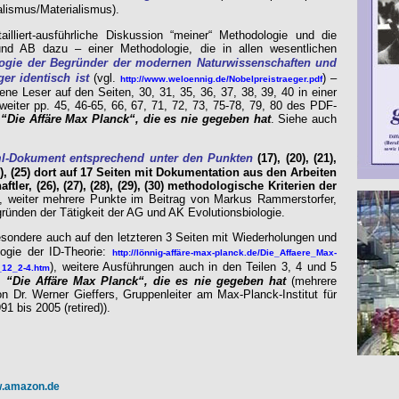
alismus/Materialismus).
ailliert-ausführliche Diskussion “meiner“ Methodologie und die
d AB dazu – einer Methodologie, die in allen wesentlichen
ogie der Begründer der modernen Naturwissenschaften und
ger identisch ist
(vgl.
) –
http://www.weloennig.de/Nobelpreistraeger.pdf
ne Leser auf den Seiten, 30, 31, 35, 36, 37, 38, 39, 40 in einer
weiter pp. 45, 46-65, 66, 67, 71, 72, 73, 75-78, 79, 80 des PDF-
s
“Die Affäre Max Planck“, die es nie gegeben hat
. Siehe auch
l-Dokument entsprechend unter den Punkten
(17), (20), (21),
ich), (25) dort auf 17 Seiten mit Dokumentation aus den Arbeiten
tler, (26), (27), (28), (29), (30) methodologische Kriterien der
, weiter mehrere Punkte im Beitrag von Markus Rammerstorfer,
ründen der Tätigkeit der AG und AK Evolutionsbiologie.
besondere auch auf den letzteren 3 Seiten mit Wiederholungen und
logie der
ID-Theorie:
http://lönnig-affäre-max-planck.de/Die_Affaere_Max-
),
weitere Ausführungen auch in den Teilen 3, 4 und 5
_12_2-4.htm
s
“Die Affäre Max Planck“, die es nie gegeben hat
(mehrere
n Dr. Werner Gieffers, Gruppenleiter am Max-Planck-Institut für
 bis 2005 (retired)).
w.amazon.de