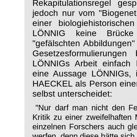
Rekapitulations
regel
gesp
jedoch nur vom "Biogenet
einer biologiehistorische
LÖNNIG
keine
Brück
"gefälschten Abbildungen
Gesetzesformulierungen
LÖNNIGs Arbeit einfach
eine Aussage LÖNNIGs, in
HAECKEL als Person einers
selbst unterscheidet:
"Nur darf man nicht den Fe
Kritik zu einer zweifelhafte
einzelnen Forschers auch gl
werfen, denn diese hätte sic