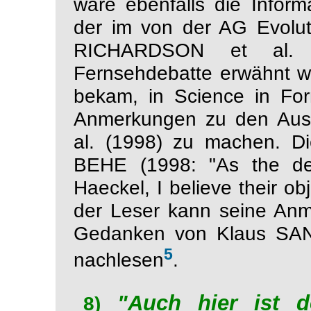
wäre ebenfalls die Informa
der im von der AG Evolut
RICHARDSON et al. 
Fernsehdebatte erwähnt wi
bekam, in Science in For
Anmerkungen zu den Au
al. (1998) zu machen. Die
BEHE (1998: "As the deb
Haeckel, I believe their ob
der Leser kann seine An
Gedanken von Klaus SA
5
nachlesen
.
"Auch hier ist d
8)