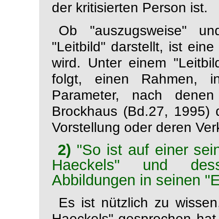
der kritisierten Person ist.
Ob "
auszugsweise
" un
"
Leitbild
" darstellt, ist ei
wird. Unter einem "Leitb
folgt, einen Rahmen, 
Parameter, nach denen
Brockhaus (Bd.27, 1995) def
Vorstellung oder deren Ve
2)
"So ist auf einer sei
Haeckels" und dess
Abbildungen in seinen "
Es ist nützlich zu wiss
Haeckels
" gesprochen hat