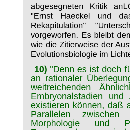
abgesegneten Kritik an
"Ernst Haeckel und das
Rekapitulation"
"Untersc
vorgeworfen. Es bleibt de
wie die Zitierweise der 
Evolutionsbiologie
im Lichte
10)
"Denn es ist doch f
an rationaler Überlegun
weitreichenden Ähnlic
Embryonalstadien und A
existieren können, daß a
Parallelen zwischen 
Morphologie und Pa