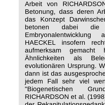
Arbeit von RICHARDS
Betonung, dass deren 
das Konzept
Darwinsche
betonen dabei die
Embryonalentwicklung 
HAECKEL insofern recht
aufmerksam gemacht ha
Ähnlichkeiten
als Bel
evolutionären Ursprung.
dann ist das ausgesproch
jedem Fall sehr viel we
"Biogenetischen Grun
RICHARDSON
et al.
(1998)
der Rekapitulationsgedan