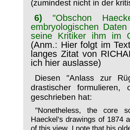
(zumindest nicht in der krit
6)
"Obschon Haeck
embryologischen Daten
seine Kritiker ihm im 
(Anm.: Hier folgt im Tex
langes Zitat von RIC
ich hier auslasse)
Diesen "Anlass zur R
drastischer formuliere
geschrieben hat:
"Nonetheless, the core sc
Haeckel's drawings of 1874 ar
of this view, I note that his ol