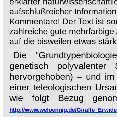
erklärter naturwissenschaftl
aufschlußreicher Informatione
Kommentare! Der Text ist sor
zahlreiche gute mehrfarbige
auf die bisweilen etwas st
Die "Grundtypenbiolog
genetisch polyvalente
hervorgehoben) – und im 
einer teleologischen Ursa
wie
folgt Bezug geno
http://www.weloennig.de/Giraffe_Erwide