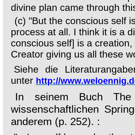
divine plan came through th
(c)
"But the conscious self i
process at all. I think it is a 
conscious self] is a creation, 
Creator giving us all these wo
Siehe die Literaturangab
unter
http://www.weloennig.d
In seinem Buch
The
wissenschaftlichen Sprin
anderem (p. 252). :